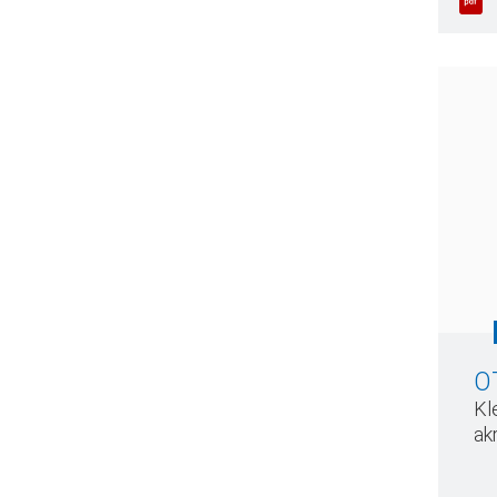
O
Kl
ak