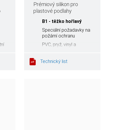
Prémiový silikon pro
o
plastové podlahy
z
B1 - těžko hořlavý
Speciální požadavky na
požární ochranu
ní
PVC, pryž, vinyl a
linoleum
Odolná a robustní spára
Technický list