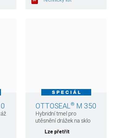
®
10
OTTOSEAL
M 350
táž
Hybridní tmel pro
utěsnění drážek na sklo
Lze přetřít