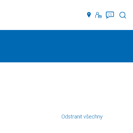
Such
CS
Odstranit všechny