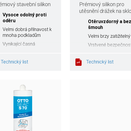
émiový stavební silikon
Prémiový silikon pro
utěsnění drážek na skl
Vysoce odolný proti
oděru
Otěruvzdorný a be
šmouh
Velmi dobrá přilnavost k
mnoha podkladům
Velmi brzy zatižitelný
Vynikající časná
Vrstvené bezpečnost
pevnost
sklo
Nekorozivní
Velmi odolná spára
Technický list
Technický list