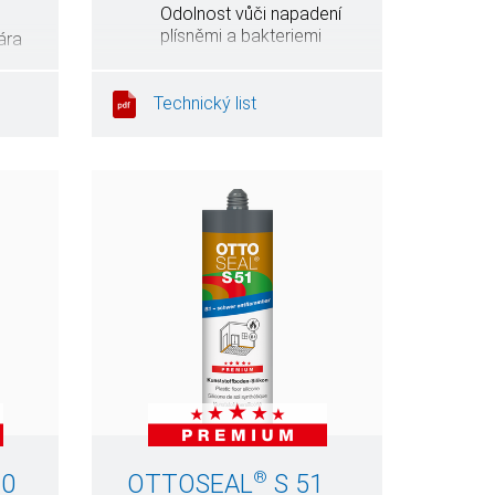
m
Odolnost vůči napadení
plísněmi a bakteriemi
ára
Technický list
®
20
OTTOSEAL
S 51