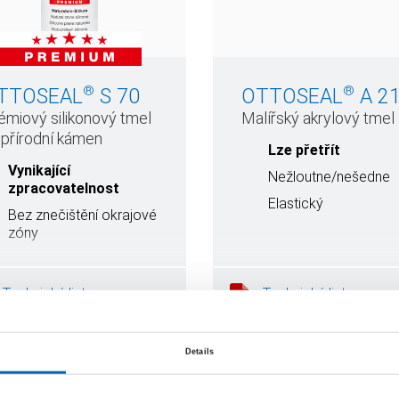
®
®
TTOSEAL
S 70
OTTOSEAL
A 2
émiový silikonový tmel
Malířský akrylový tmel
 přírodní kámen
Lze přetřít
Vynikající
Nežloutne/nešedne
zpracovatelnost
Elastický
Bez znečištění okrajové
zóny
Velmi odolná spára
Odolnost vůči plísním
Technický list
Technický list
Details