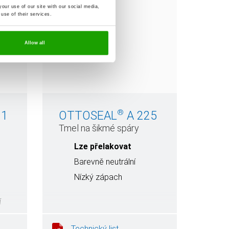
our use of our site with our social media,
use of their services.
Allow all
®
21
OTTOSEAL
A 225
Tmel na šikmé spáry
Lze přelakovat
Barevně neutrální
Nízký zápach
í
Technický list