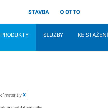
STAVBA
O OTTO
PRODUKTY
SLUŽBY
KE STAŽENÍ
cí materiály
běr přinesl
44
výsledky