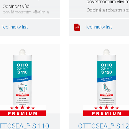
povětrnostním vlivů
Odolnost vůči
Odolná a robustní sp
povětrnostním vlivům a
UV záření
Bez silikonu
Technický list
Technický list
®
®
TTOSEAL
S 110
OTTOSEAL
S 1