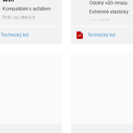
Odolný vůči mrazu
Kompatibilní s asfaltem
Extrémně elastický
Drží i na vlhkých
Lze přetřít
podkladech
Odolnost vůči
Technický list
Technický list
povětrnostním vlivům a
UV záření