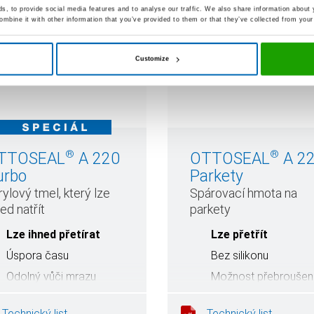
, to provide social media features and to analyse our traffic. We also share information about y
mbine it with other information that you’ve provided to them or that they’ve collected from your 
Customize
®
®
TTOSEAL
A 220
OTTOSEAL
A 2
urbo
Parkety
rylový tmel, který lze
Spárovací hmota na
ed natřít
parkety
Lze ihned přetírat
Lze přetřít
Úspora času
Bez silikonu
Odolný vůči mrazu
Možnost přebroušen
Minimalizace praskání
Technický list
Technický list