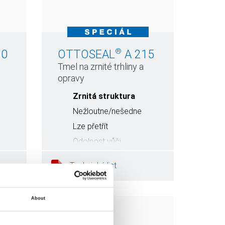
®
10
OTTOSEAL
A 215
Tmel na zrnité trhliny a
opravy
Zrnitá struktura
Nežloutne/nešedne
Lze přetřít
Odolnost vůči
povětrnostním vlivům a
UV záření
Technický list
About