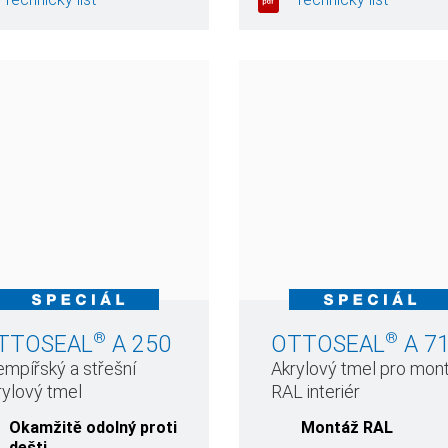
®
®
TTOSEAL
A 250
OTTOSEAL
A 7
empířský a střešní
Akrylový tmel pro mon
rylový tmel
RAL interiér
Okamžitě odolný proti
Montáž RAL
dešti