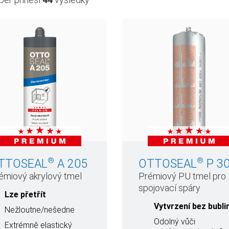
®
®
TTOSEAL
A 205
OTTOSEAL
P 3
émiový akrylový tmel
Prémiový PU tmel pro
spojovací spáry
Lze přetřít
Vytvrzení bez bubli
Nežloutne/nešedne
Odolný vůči
Extrémně elastický