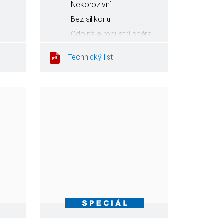
Nekorozivní
Bez silikonu
Odolná a robustní spára
Technický list