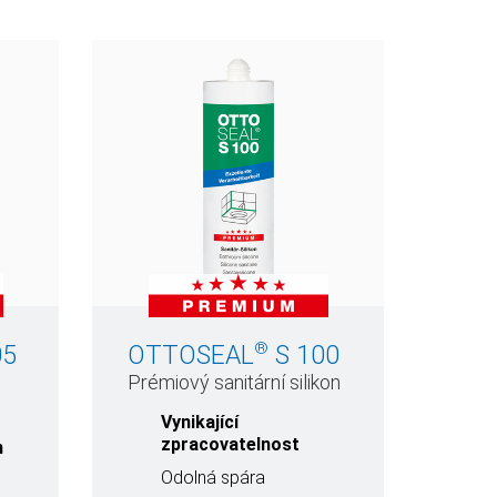
®
05
OTTOSEAL
S 100
Prémiový sanitární silikon
Vynikající
zpracovatelnost
n
Odolná spára