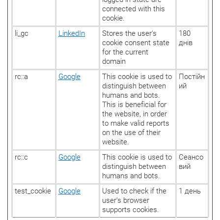
connected with this
cookie.
li_gc
LinkedIn
Stores the user's
180
cookie consent state
днів
for the current
domain
rc::a
Google
This cookie is used to
Постійн
distinguish between
ий
humans and bots.
This is beneficial for
the website, in order
to make valid reports
on the use of their
website.
rc::c
Google
This cookie is used to
Сеансо
distinguish between
вий
humans and bots.
test_cookie
Google
Used to check if the
1 день
user's browser
supports cookies.