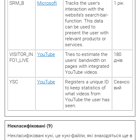
SRM_B
Microsoft
Tracks the user’s
1 рік
interaction with the
website’s search-bar-
function. This data
can be used to
present the user with
relevant products or
services.
VISITOR_IN
YouTube
Tries to estimate the
180
FO1_LIVE
users' bandwidth on
днів
pages with integrated
YouTube videos.
YSC
YouTube
Registers a unique ID
Сеансо
to keep statistics of
вий
what videos from
YouTube the user has
seen.
Некласифіковані (9)
Некласифіковані кукі, це кукі-файли, які знаходяться ще в