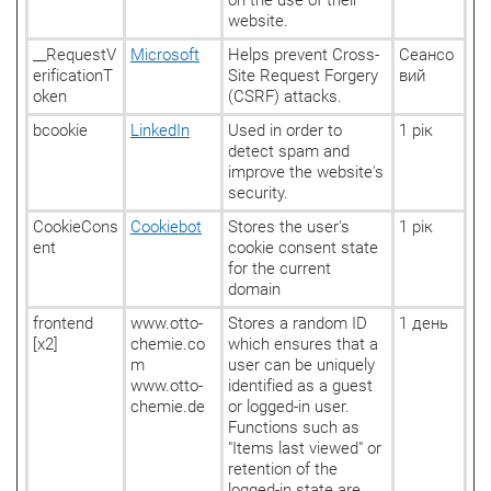
website.
__RequestV
Microsoft
Helps prevent Cross-
Сеансо
erificationT
Site Request Forgery
вий
oken
(CSRF) attacks.
bcookie
LinkedIn
Used in order to
1 рік
detect spam and
improve the website's
security.
CookieCons
Cookiebot
Stores the user's
1 рік
ent
cookie consent state
for the current
domain
frontend
www.otto-
Stores a random ID
1 день
[x2]
chemie.co
which ensures that a
m
user can be uniquely
www.otto-
identified as a guest
chemie.de
or logged-in user.
Functions such as
"Items last viewed" or
retention of the
logged-in state are