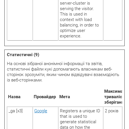
server-cluster is
serving the visitor.
This is used in
context with load
balancing, in order to
optimize user
experience.
Статистичні (9)
На основі зібраної анонімної інформації та звітів,
статистичні файли кукі допомагають власникам веб-
сторінок зрозуміти, яким чином відвідувачі взаємодіють
із веб-сторінками.
Максималь
Назва
Провайдер
Мета
тривалість
зберігання
_ga [x3]
Google
Registers a unique ID
2 років
that is used to
generate statistical
data on how the