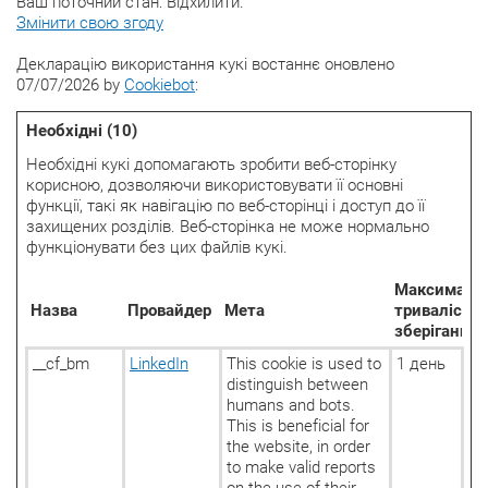
Ваш поточний стан: Відхилити.
Змінити свою згоду
Декларацію використання кукі востаннє оновлено
07/07/2026 by
Cookiebot
:
Необхідні (10)
Необхідні кукі допомагають зробити веб-сторінку
корисною, дозволяючи використовувати її основні
функції, такі як навігацію по веб-сторінці і доступ до її
захищених розділів. Веб-сторінка не може нормально
функціонувати без цих файлів кукі.
Максималь
Назва
Провайдер
Мета
тривалість
зберігання
__cf_bm
LinkedIn
This cookie is used to
1 день
distinguish between
humans and bots.
This is beneficial for
the website, in order
to make valid reports
on the use of their