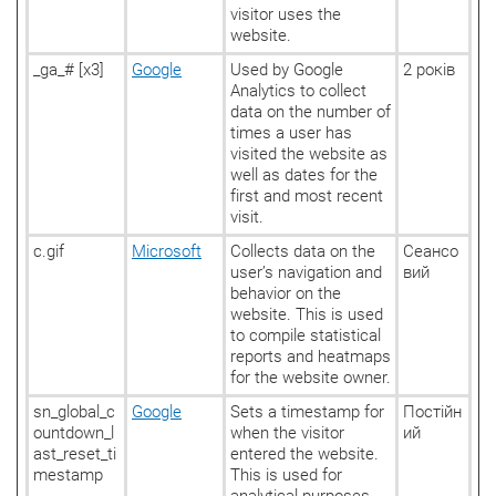
visitor uses the
website.
_ga_# [x3]
Google
Used by Google
2 років
Analytics to collect
data on the number of
times a user has
visited the website as
well as dates for the
first and most recent
visit.
c.gif
Microsoft
Collects data on the
Сеансо
user’s navigation and
вий
behavior on the
website. This is used
to compile statistical
reports and heatmaps
for the website owner.
sn_global_c
Google
Sets a timestamp for
Постійн
ountdown_l
when the visitor
ий
ast_reset_ti
entered the website.
mestamp
This is used for
analytical purposes