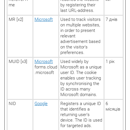
me
by registering their
last URL-address.
MR [x2]
Microsoft
Used to track visitors
7 днів
on multiple websites,
in order to present
relevant
advertisement based
on the visitor's
preferences.
MUID [x3]
Microsoft
Used widely by
1 рік
forms.cloud
Microsoft as a unique
.microsoft
user ID. The cookie
enables user tracking
by synchronising the
ID across many
Microsoft domains.
NID
Google
Registers a unique ID
6
that identifies a
місяців
returning user's
device. The ID is used
for targeted ads.