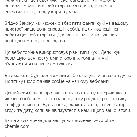
Файли кукі - це невеличкі текстові файли, які можуть
використовуватись веб-сторінками для підвищення
ефективності досвіду користувача.
Згідно Закону, ми можемо зберігати файли кукі на вашому
пристрої, якщо вони справді необхідні для повноцінної
роботи цієї веб-сторінки. Для всіх інших типів кукі нам
необхідно мати дозвіл від вас.
Ця веб-сторінка використовує різні типи кукі. Деякі кукі
розміщуються послугами сторонніх компаній, які
з'являються на наших сторінках.
Ви зможете будь-коли змінити або скасувати свою згоду на
Політику щодо файлів cookie на нашому веб-сайті.
Дізнайтеся більше про нас, нашу контактну інформацію та
як ми обробляємо персональні дані у розділі про Політику
конфіденційності. Будь ласка, вкажіть ваш ідентифікатор
згоди та дату, коли ви зв’язуєтеся з нами щодо вашої згоди.
Ваша згода чинна для наступних доменів: www.otto-
chemie.com