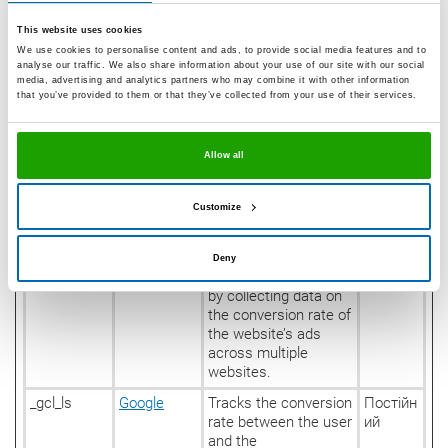
TOKEN
embedded content.
This website uses cookies
__Secure-
Google
Stores the user's
Сеансо
We use cookies to personalise content and ads, to provide social media features and to
YEC
video player
вий
analyse our traffic. We also share information about your use of our site with our social
preferences using
media, advertising and analytics partners who may combine it with other information
that you’ve provided to them or that they’ve collected from your use of their services.
embedded YouTube
video
__Secure-
YouTube
Used to track user’s
180
Allow all
YNID
interaction with
днів
embedded content.
Customize
_gcl_au
Google
Used to measure the
3
efficiency of the
місяців
website’s
Deny
advertisement efforts,
by collecting data on
the conversion rate of
the website’s ads
across multiple
websites.
_gcl_ls
Google
Tracks the conversion
Постійн
rate between the user
ий
and the