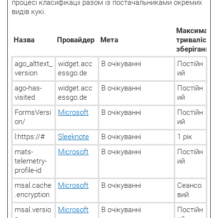
процесі класифікації разом із постачальниками окремих
видів кукі.
Максималь
Назва
Провайдер
Мета
тривалість
зберігання
ago_alttext_
widget.acc
В очікуванні
Постійн
version
essgo.de
ий
ago-has-
widget.acc
В очікуванні
Постійн
visited
essgo.de
ий
FormsVersi
Microsoft
В очікуванні
Постійн
on/
ий
l:https://#
Sleeknote
В очікуванні
1 рік
mats-
Microsoft
В очікуванні
Постійн
telemetry-
ий
profile-id
msal.cache
Microsoft
В очікуванні
Сеансо
.encryption
вий
msal.versio
Microsoft
В очікуванні
Постійн