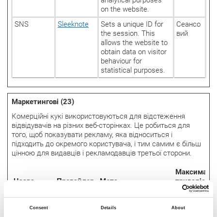
on the website.
SNS
Sleeknote
Sets a unique ID for
Сеансо
the session. This
вий
allows the website to
obtain data on visitor
behaviour for
statistical purposes.
Маркетингові (23)
Комерційні кукі використовуються для відстеження
відвідувачів на різних веб-сторінках. Це робиться для
того, щоб показувати рекламу, яка відноситься і
підходить до окремого користувача, і тим самим є більш
цінною для видавців і рекламодавців третьої сторони.
Максималь
Назва
Провайдер
Мета
тривалість
зберігання
__Secure-
YouTube
Used to track user’s
180
Consent
Details
About
ROLLOUT_
interaction with
днів