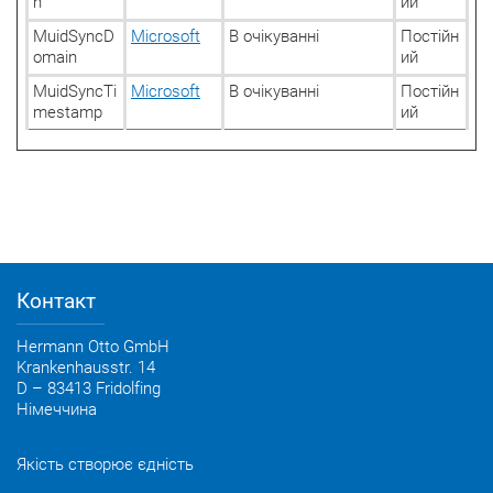
n
ий
MuidSyncD
Microsoft
В очікуванні
Постійн
omain
ий
MuidSyncTi
Microsoft
В очікуванні
Постійн
mestamp
ий
Контакт
Hermann Otto GmbH
Krankenhausstr. 14
D – 83413 Fridolfing
Німеччина
Якість створює єдність