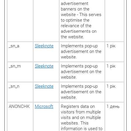
advertisement
banners on the
website - This serves
to optimise the
relevance of the
advertisements on
the website.
_sn_a
Sleeknote
Implements pop-up
1 рік
advertisement on the
website.
_sn_m
Sleeknote
Implements pop-up
1 рік
advertisement on the
website.
_sn_n
Sleeknote
Implements pop-up
1 рік
advertisement on the
website.
ANONCHK
Microsoft
Registers data on
1 день
visitors from multiple
visits and on multiple
websites. This
information is used to