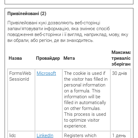
Привілейовані (2)
Привілейовані кукі дозволяють веб-сторінці
запам'ятовувати інформацію, яка змінює спосіб
поводження веб-сторінки і її вигляд, наприклад, мову, яку
ви обрали, або регіон, де ви знаходитесь.
Максималь
Назва
Провайдер
Мета
тривалість
зберігання
FormsWeb
Microsoft
The cookie is used if
30 днів
SessionId
the visitor has filled in
personal information
on a formula. This
information will be
filled in automatically
on other formulas.
This process is used
to optimize visitor
experience.
lidc
LinkedIn
Registers which
1 день