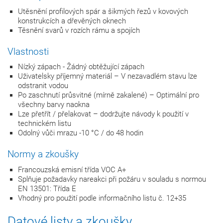
Utěsnění profilových spár a šikmých řezů v kovových
konstrukcích a dřevěných oknech
Těsnění svarů v rozích rámu a spojích
Vlastnosti
Nízký zápach - Žádný obtěžující zápach
Uživatelsky příjemný materiál – V nezavadlém stavu lze
odstranit vodou
Po zaschnutí průsvitné (mírně zakalené) – Optimální pro
všechny barvy naokna
Lze přetřít / přelakovat – dodržujte návody k použití v
technickém listu
Odolný vůči mrazu -10 °C / do 48 hodin
Normy a zkoušky
Francouzská emisní třída VOC A+
Splňuje požadavky nareakci při požáru v souladu s normou
EN 13501: Třída E
Vhodný pro použití podle informačního listu č. 12+35
Datové listy a zkoušky