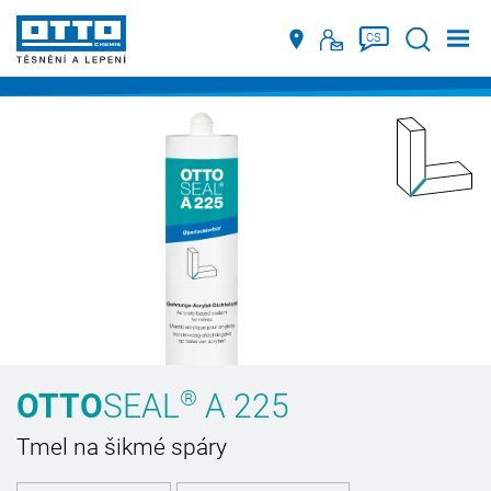
Suche
CS
®
OTTO
SEAL
A 225
Tmel na šikmé spáry