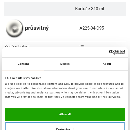
Kartuše 310 ml
průsvitný
A225-04-C95
Kusů v balení
20
Kusů na paletě
1200
Consent
Details
About
Vzhledem k technice zobrazení se mohou uvedené
This website uses cookies
barvy lišit od originálních barev výrobků.
We use cookies to personalise content and ads, to provide social media features and to
analyse our traffic. We also share information about your use of our site with our social
Výrobky, balení nebo barvy jsou k dispozici ze skladu
media, advertising and analytics partners who may combine it with other information
that you’ve provided to them or that they’ve collected from your use of their services.
v obvyklém množství.
Allow all
Kalkulátor spotřeby
Customize