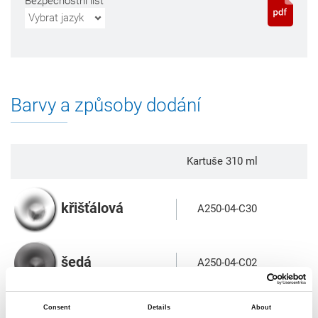
Bezpečnostní list
Vybrat jazyk
Barvy a způsoby dodání
Kartuše 310 ml
křišťálová
A250-04-C30
šedá
A250-04-C02
Consent
Details
About
černá
A250-04-C04