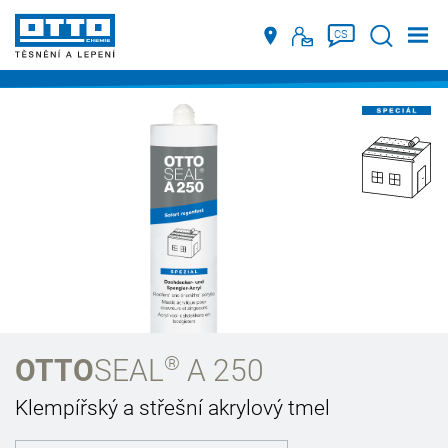
Suche
CS
®
OTTO
SEAL
A 250
Klempířský a střešní akrylový tmel