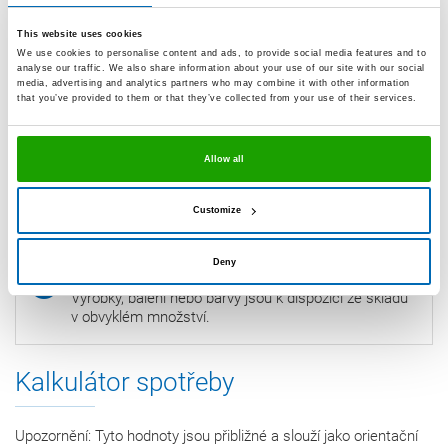
This website uses cookies
We use cookies to personalise content and ads, to provide social media features and to
bílá
analyse our traffic. We also share information about your use of our site with our social
A250-04-C01
media, advertising and analytics partners who may combine it with other information
that you’ve provided to them or that they’ve collected from your use of their services.
Kusů v balení
20
Allow all
Kusů na paletě
1200
Customize
Vzhledem k technice zobrazení se mohou uvedené
Deny
barvy lišit od originálních barev výrobků.
Výrobky, balení nebo barvy jsou k dispozici ze skladu
v obvyklém množství.
Kalkulátor spotřeby
Upozornění: Tyto hodnoty jsou přibližné a slouží jako orientační