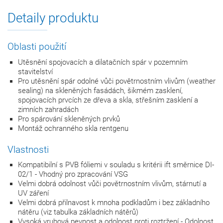
Detaily produktu
Oblasti použití
Utěsnění spojovacích a dilatačních spár v pozemním
stavitelství
Pro utěsnění spár odolné vůči povětrnostním vlivům (weather
sealing) na skleněných fasádách, šikmém zasklení,
spojovacích prvcích ze dřeva a skla, střešním zasklení a
zimních zahradách
Pro spárování skleněných prvků
Montáž ochranného skla rentgenu
Vlastnosti
Kompatibilní s PVB fóliemi v souladu s kritérii ift směrnice DI-
02/1 - Vhodný pro zpracování VSG
Velmi dobrá odolnost vůči povětrnostním vlivům, stárnutí a
UV záření
Velmi dobrá přilnavost k mnoha podkladům i bez základního
nátěru (viz tabulka základních nátěrů)
Vysoká vrubová pevnost a odolnost proti roztržení - Odolnost