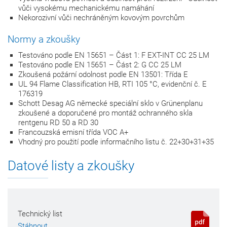
vůči vysokému mechanickému namáhání
Nekorozivní vůči nechráněným kovovým povrchům
Normy a zkoušky
Testováno podle EN 15651 – Část 1: F EXT-INT CC 25 LM
Testováno podle EN 15651 – Část 2: G CC 25 LM
Zkoušená požární odolnost podle EN 13501: Třída E
UL 94 Flame Classification HB, RTI 105 °C, evidenční č. E
176319
Schott Desag AG německé speciální sklo v Grünenplanu
zkoušené a doporučené pro montáž ochranného skla
rentgenu RD 50 a RD 30
Francouzská emisní třída VOC A+
Vhodný pro použití podle informačního listu č. 22+30+31+35
Datové listy a zkoušky
Technický list
Stáhnout