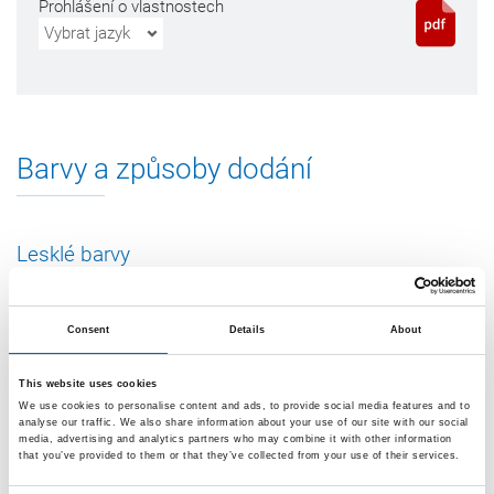
Prohlášení o vlastnostech
Vybrat jazyk
Barvy a způsoby dodání
Lesklé barvy
Kartuše 310 ml
Consent
Details
About
černá
This website uses cookies
S10-04-C04
We use cookies to personalise content and ads, to provide social media features and to
analyse our traffic. We also share information about your use of our site with our social
media, advertising and analytics partners who may combine it with other information
that you’ve provided to them or that they’ve collected from your use of their services.
transparentní
S10-04-C00