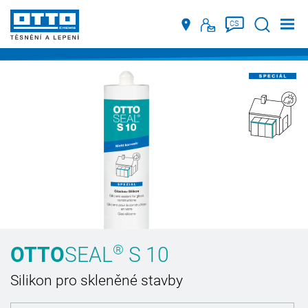
Suche
CS
®
OTTO
SEAL
S 10
Silikon pro skleněné stavby