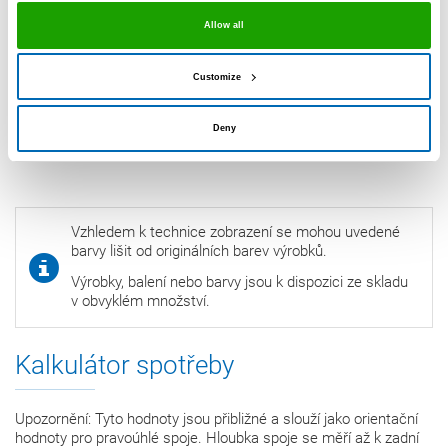
Allow all
bílá
S10-04-C01
Customize
Kusů v balení
20
Deny
Kusů na paletě
1200
Vzhledem k technice zobrazení se mohou uvedené
barvy lišit od originálních barev výrobků.
Výrobky, balení nebo barvy jsou k dispozici ze skladu
v obvyklém množství.
Kalkulátor spotřeby
Upozornění: Tyto hodnoty jsou přibližné a slouží jako orientační
hodnoty pro pravoúhlé spoje. Hloubka spoje se měří až k zadní