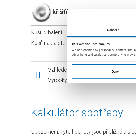
křišťálová
Consent
Kusů v balení
Kusů na paletě
This website uses cookies
We use cookies to personalise content and ads
advertising and analytics partners who may co
Vzhledem k technice zobrazení se moh
Deny
Výrobky, balení nebo barvy jsou k dis
Kalkulátor spotřeby
Upozornění: Tyto hodnoty jsou přibližné a slo