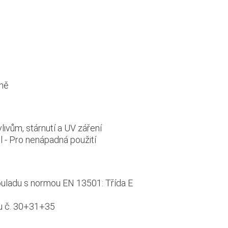
íně
ivům, stárnutí a UV záření
el - Pro nenápadná použití
ouladu s normou EN 13501: Třída E
tu č. 30+31+35