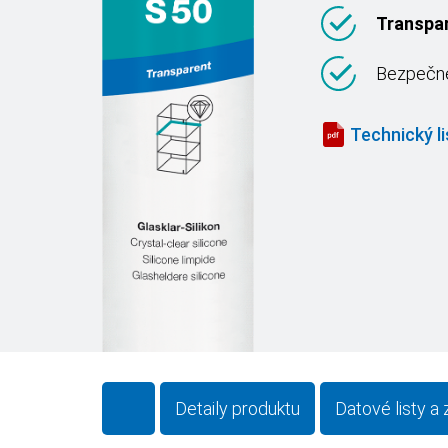
Transpa
Bezpečné
Technický li
Detaily produktu
Datové listy a