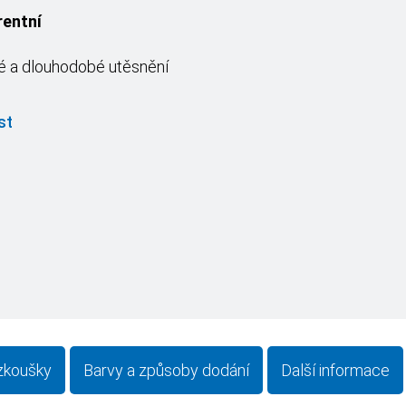
rentní
 a dlouhodobé utěsnění
st
 zkoušky
Barvy a způsoby dodání
Další informace