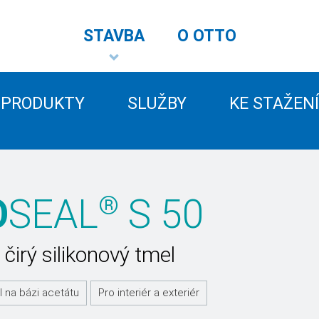
STAVBA
O OTTO
PRODUKTY
SLUŽBY
KE STAŽENÍ
®
O
SEAL
S 50
 čirý silikonový tmel
l na bázi acetátu
Pro interiér a exteriér