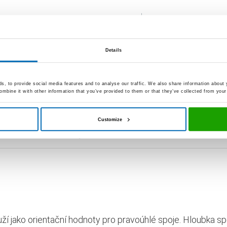
S50-04-C30
Details
20
1200
, to provide social media features and to analyse our traffic. We also share information about y
mbine it with other information that you’ve provided to them or that they’ve collected from your 
ou uvedené barvy lišit od originálních barev výrobků.
Customize
pozici ze skladu v obvyklém množství.
uží jako orientační hodnoty pro pravoúhlé spoje. Hloubka spo