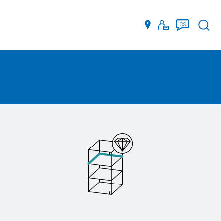
Such
CS