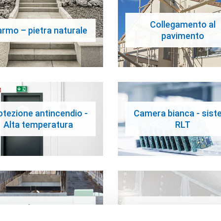
Collegamento al
rmo – pietra naturale
pavimento
otezione antincendio -
Camera bianca - sist
Alta temperatura
RLT
Isolamento
Interni