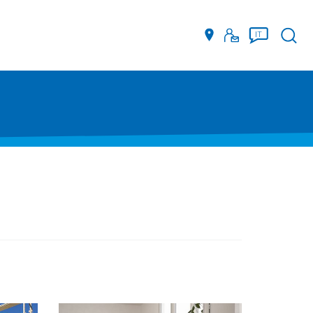
Such
IT