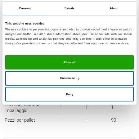
Consent
Details
About
Colori e imballaggio
This website uses cookies
We use cookies to personalise content and ads, to provide social media features and to
analyse our traffic. We also share information about your use of our site with our social
media, advertising and analytics partners who may combine it with other information
Flacone
Flacone
Tanica
Tan
that you’ve provided to them or that they’ve collected from your use of their services.
in
in
in
in
plastica
plastica
plastica
pla
da 250
da 1000
da 5
da 
Allow all
ml
ml
litri
litri
Customize
GLN-
GLN-
GLN-
incolore
52
57
59
Deny
Pezzi per unità di
1
1
1
imballaggio
Pezzi per pallet
–
–
90