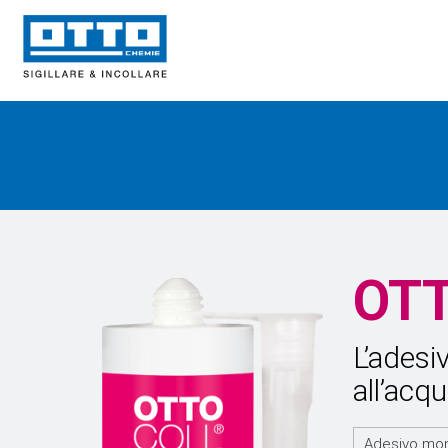
OT
L’adesi
all’acq
Adesivo mon