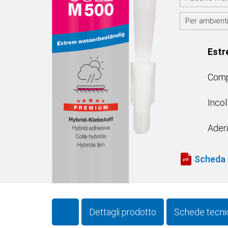
Per ambienti
Estr
Compa
Incol
Aderi
Scheda 
Dettagli prodotto
Schede tecnic