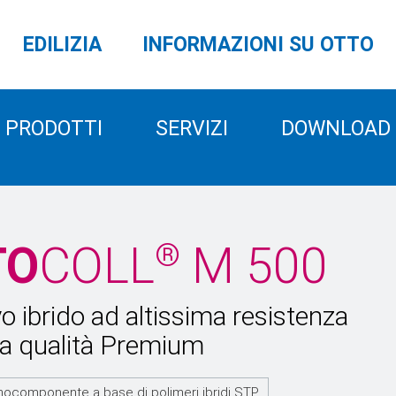
EDILIZIA
INFORMAZIONI SU OTTO
PRODOTTI
SERVIZI
DOWNLOAD
®
TO
COLL
M 500
vo ibrido ad altissima resistenza
ua qualità Premium
ocomponente a base di polimeri ibridi STP