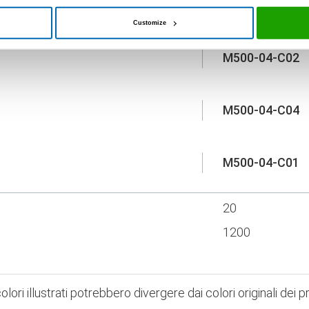
Cartuccia da 310 m
Customize
M500-04-C02
M500-04-C04
M500-04-C01
20
1200
olori illustrati potrebbero divergere dai colori originali dei p