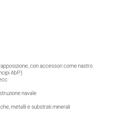
ovrapposizione, con accessori come nastro
incipi AbP)
ecc.
ostruzione navale
che, metalli e substrati minerali