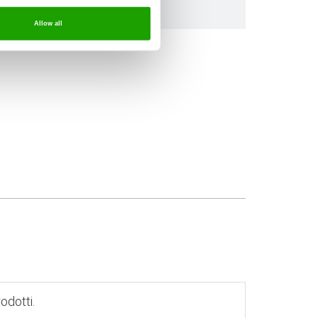
l
Allow all
rodotti.