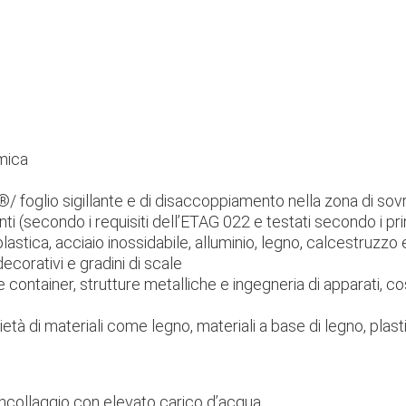
amica
®/ foglio sigillante e di disaccoppiamento nella zona di s
llanti (secondo i requisiti dell’ETAG 022 e testati secondo i pr
lastica, acciaio inossidabile, alluminio, legno, calcestruzzo 
 decorativi e gradini di scale
 e container, strutture metalliche e ingegneria di apparati, c
tà di materiali come legno, materiali a base di legno, plasti
incollaggio con elevato carico d’acqua