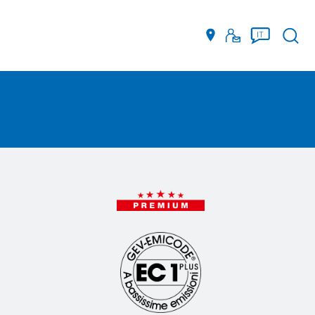
Such
IT