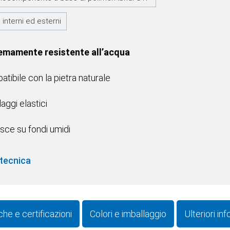
 interni ed esterni
emamente resistente all’acqua
tibile con la pietra naturale
laggi elastici
sce su fondi umidi
tecnica
he e certificazioni
Colori e imballaggio
Ulteriori in