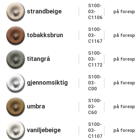
S100-
strandbeige
03-
på forespør
C1106
S100-
tobakksbrun
03-
på forespør
C1167
S100-
titangrå
03-
på forespør
C1172
S100-
gjennomsiktig
03-
på forespør
C00
S100-
umbra
03-
på forespør
C60
S100-
vaniljebeige
03-
på forespør
C1107