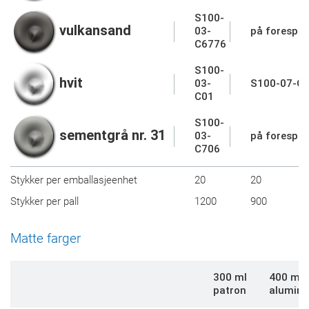
S100-
vulkansand
03-
på forespør
C6776
S100-
hvit
03-
S100-07-C
C01
S100-
sementgrå nr. 31
03-
på forespør
C706
Stykker per emballasjeenhet
20
20
Stykker per pall
1200
900
Matte farger
300 ml
400 ml
patron
alumini