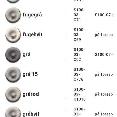
C787
S100-
fugegrå
03-
S100-07-C
C71
S100-
fugehvit
03-
på forespør
C69
S100-
grå
03-
S100-07-C
C02
S100-
grå 15
03-
på forespør
C776
S100-
grårød
03-
på forespør
C1010
S100-
gråhvit
03-
på forespør