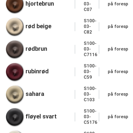
hjortebrun
03-
på forespør
C07
S100-
rød beige
03-
på forespør
C82
S100-
rødbrun
03-
på forespør
C7116
S100-
rubinrød
03-
på forespør
C59
S100-
sahara
03-
på forespør
C103
S100-
fløyel svart
03-
på forespør
C5176