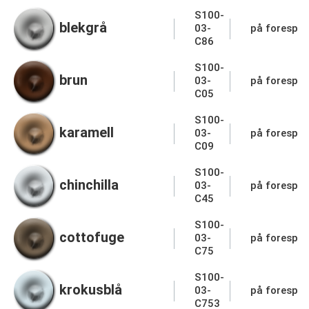
S100-
blekgrå
03-
på forespør
C86
S100-
brun
03-
på forespør
C05
S100-
karamell
03-
på forespør
C09
S100-
chinchilla
03-
på forespør
C45
S100-
cottofuge
03-
på forespør
C75
S100-
krokusblå
03-
på forespør
C753