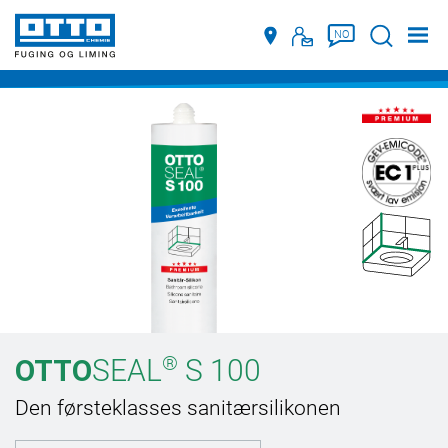
Søke
NO
®
OTTO
SEAL
S 100
Den førsteklasses sanitærsilikonen