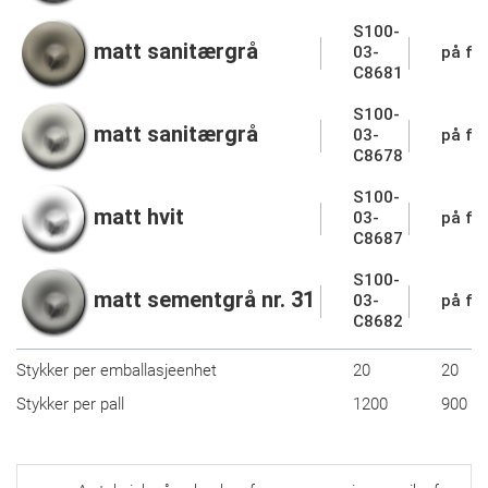
S100-
matt sanitærgrå
03-
på fo
C8681
S100-
matt sanitærgrå
03-
på fo
C8678
S100-
matt hvit
03-
på fo
C8687
S100-
matt sementgrå nr. 31
03-
på fo
C8682
Stykker per emballasjeenhet
20
20
Stykker per pall
1200
900