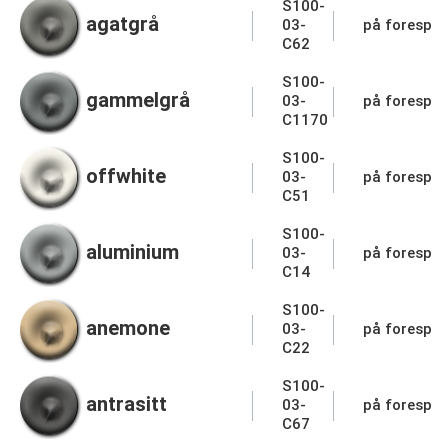
S100-
agatgrå
03-
på forespør
C62
S100-
gammelgrå
03-
på forespør
C1170
S100-
offwhite
03-
på forespør
C51
S100-
aluminium
03-
på forespør
C14
S100-
anemone
03-
på forespør
C22
S100-
antrasitt
03-
på forespør
C67