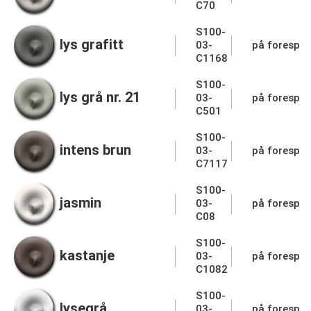
C70
S100-
lys grafitt
03-
på forespør
C1168
S100-
lys grå nr. 21
03-
på forespør
C501
S100-
intens brun
03-
på forespør
C7117
S100-
jasmin
03-
på forespør
C08
S100-
kastanje
03-
på forespør
C1082
S100-
lysegrå
03-
på forespør