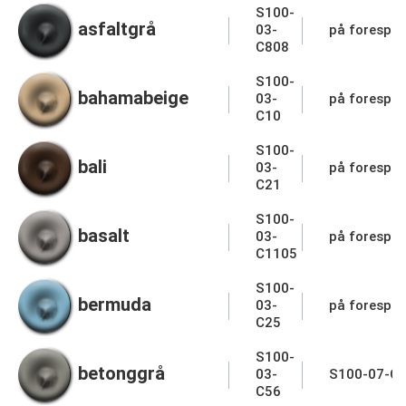
S100-
asfaltgrå
03-
på forespør
C808
S100-
bahamabeige
03-
på forespør
C10
S100-
bali
03-
på forespør
C21
S100-
basalt
03-
på forespør
C1105
S100-
bermuda
03-
på forespør
C25
S100-
betonggrå
03-
S100-07-C
C56