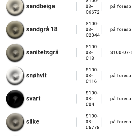
S100-
sandbeige
03-
på forespør
C6672
S100-
sandgrå 18
03-
på forespør
C2044
S100-
sanitetsgrå
03-
S100-07-C
C18
S100-
snøhvit
03-
på forespør
C116
S100-
svart
03-
på forespør
C04
S100-
silke
03-
på forespør
C6778