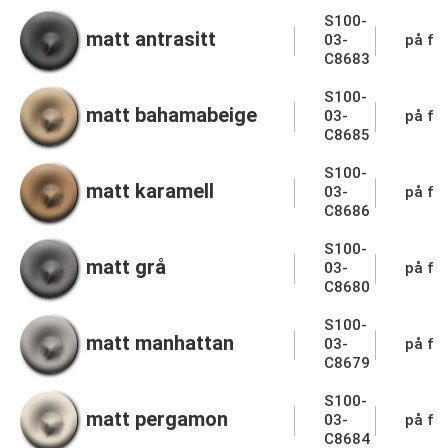
S100-
matt antrasitt
03-
på fo
C8683
S100-
matt bahamabeige
03-
på fo
C8685
S100-
matt karamell
03-
på fo
C8686
S100-
matt grå
03-
på fo
C8680
S100-
matt manhattan
03-
på fo
C8679
S100-
matt pergamon
03-
på fo
C8684