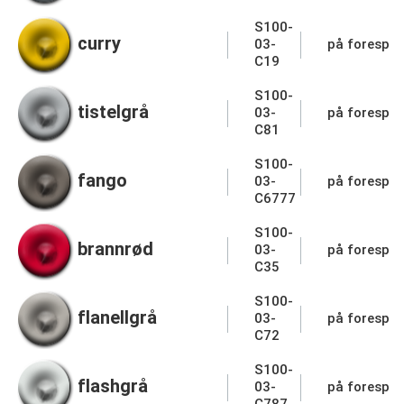
S100-
curry
03-
på forespør
C19
S100-
tistelgrå
03-
på forespør
C81
S100-
fango
03-
på forespør
C6777
S100-
brannrød
03-
på forespør
C35
S100-
flanellgrå
03-
på forespør
C72
S100-
flashgrå
03-
på forespør