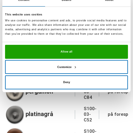
mosegrønn
Consent
Details
About
03-
på forespør
C11
This website uses cookies
S100-
We use cookies to personalise content and ads, to provide social media features and to
morgengrå
03-
på forespør
analyse our traffic. We also share information about your use of our site with our social
C961
media, advertising and analytics partners who may combine it with other information
that you’ve provided to them or that they’ve collected from your use of their services.
S100-
natura
03-
på forespør
C55
Allow all
S100-
tåke
Customize
03-
S100-07-C
C230
Deny
S100-
pergamon
03-
på forespør
C84
S100-
platinagrå
03-
på forespør
C52
S100-