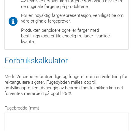
Av tekniske årsaker kan fargene som vises avvike fra
de originale fargene på produktene.
For en nøyaktig fargerepresentasjon, vennligst be om
våre originale fargeprøver.
Produkter, beholdere og/eller farger med
bestillingskode er tilgjengelig fra lager i vanlige
kvanta.
Forbrukskalkulator
Merk: Verdiene er omtrentlige og fungerer som en veiledning for
rektangulære skjøter. Fugedybden måles opp til
omfyllingsprofilen. Avhengig av bearbeidingsteknikken kan det
forventes merarbeid på opptil 25 %.
Fugebredde (mm)