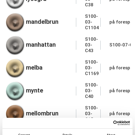
C38
S100-
mandelbrun
03-
på forespør
C1104
S100-
manhattan
03-
S100-07-C
C43
S100-
melba
03-
på forespør
C1169
S100-
mynte
03-
på forespør
C40
S100-
mellombrun
03-
på forespør
C15
S100-