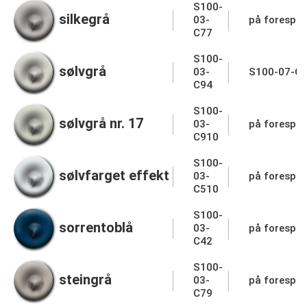
S100-
silkegrå
03-
på forespør
C77
S100-
sølvgrå
03-
S100-07-C
C94
S100-
sølvgrå nr. 17
03-
på forespør
C910
S100-
sølvfarget effekt
03-
på forespør
C510
S100-
sorrentoblå
03-
på forespør
C42
S100-
steingrå
03-
på forespør
C79