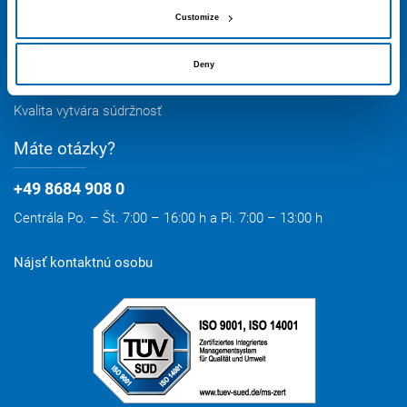
Hermann Otto GmbH
Customize
Krankenhausstr. 14
83413 Fridolfing,
Nemecko
info@otto-chemie.de
Deny
Kvalita vytvára súdržnosť
Máte otázky?
+49 8684 908 0
Centrála Po. – Št. 7:00 – 16:00 h a Pi. 7:00 – 13:00 h
Nájsť kontaktnú osobu