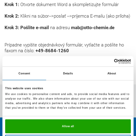
Krok 1:
Otvorte dokument Word a skompletizujte formulár
Krok 2:
Klikni na súbor-->poslať -->príjemca E-mailu (ako príloha)
Krok 3: Pošlite e-mail
na adresu
mab@otto-chemie.de
Prípadne vypíšte objednávkový formulár, vytlačte a pošlite ho
faxom na číslo:
+49-8684-1260
Consent
Details
About
This website uses cookies
OTTO-CHEMIE
We use cookies to personalise content and ads, to provide social media features and to
analyse our traffic. We also share information about your use of our site with our social
media, advertising and analytics partners who may combine it with other information
that you’ve provided to them or that they’ve collected from your use of their services.
Kontakt na OTTO
Prístup
Kontakt
Allow all