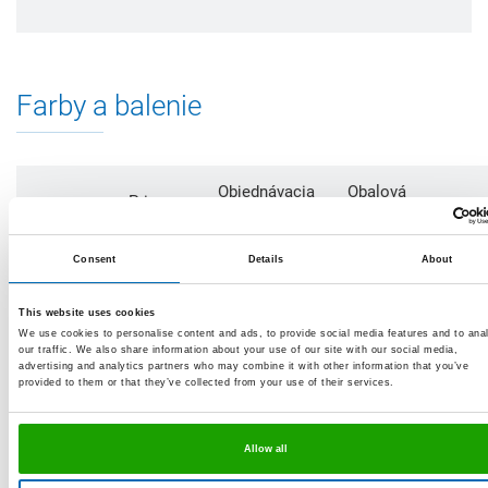
Farby a balenie
Objednávacia
Obalová
Priemer
Rozmery
jednotka
jednotka
Obj. 
rúrky
(ObJ)
(OJ)
Consent
Details
About
135 x
20-35
OF
135
1 ks
10 ks
mm
35
This website uses cookies
mm
We use cookies to personalise content and ads, to provide social media features and to ana
160 x
our traffic. We also share information about your use of our site with our social media,
31-50
OF
advertising and analytics partners who may combine it with other information that you’ve
160
1 ks
10 ks
mm
50
provided to them or that they’ve collected from your use of their services.
mm
215 x
69-110
OF
215
1 ks
10 ks
Allow all
mm
110
mm