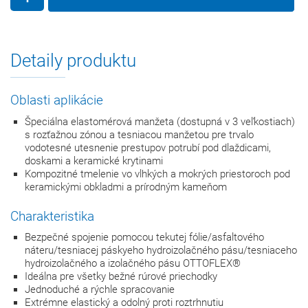
Detaily produktu
Oblasti aplikácie
Špeciálna elastomérová manžeta (dostupná v 3 veľkostiach)
s rozťažnou zónou a tesniacou manžetou pre trvalo
vodotesné utesnenie prestupov potrubí pod dlaždicami,
doskami a keramické krytinami
Kompozitné tmelenie vo vlhkých a mokrých priestoroch pod
keramickými obkladmi a prírodným kameňom
Charakteristika
Bezpečné spojenie pomocou tekutej fólie/asfaltového
náteru/tesniacej páskyeho hydroizolačného pásu/tesniaceho
hydroizolačného a izolačného pásu OTTOFLEX®
Ideálna pre všetky bežné rúrové priechodky
Jednoduché a rýchle spracovanie
Extrémne elastický a odolný proti roztrhnutiu