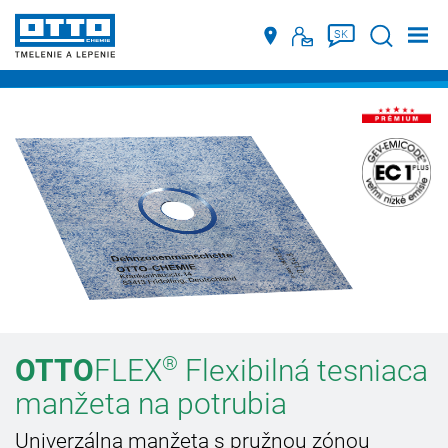
Suche
SK
®
OTTO
FLEX
Flexibilná tesniaca
manžeta na potrubia
Univerzálna manžeta s pružnou zónou