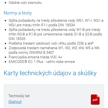
Odolná voči starnutiu
Normy a testy
Spĺňa požiadavky na triedy pôsobenia vody W0-I, W1-I, W2-I a
W3-I pre triedu trhlín R1-I podľa DIN 18534
Spĺňa požiadavky na triedu pôsobenia vody W1-B pre triedy
trhlín R0-B a R1-B pre umiestnenie nádob S1-B a S2-B podľa
DIN 18535
Podlieha triedam odolnosti voči vlhku podľa ZDB a abP
Zodpovedá triedam namáhania W1, W2, W3, W4, W5 a W6
podľa normy ÖNORM B 3407
Francúzska emisná trieda VOC A+
EMICODE® EC 1 Plus - veľmi nízke emisie
Karty technických údajov a skúšky
Technický list
Stiahnuť