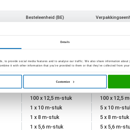
Besteleenheid (BE)
Verpakkingseenh
198 x 12,5 m-stuk
198 x 12,5 m
198 x 10 m-stuk
198 x 10 m-
Details
198 x 8 m-stuk
198 x 8 m-st
126 x 12,5 m-stuk
126 x 12,5 m
, to provide social media features and to analyse our traffic. We also share information about y
mbine it with other information that you’ve provided to them or that they’ve collected from your 
1 x 10 m-stuk
7 x 10 m-stu
1 x 8 m-stuk
7 x 8 m-stuk
Customize
1 x 5,6 m-stuk
7 x 5,6 m-st
100 x 12,5 m-stuk
100 x 12,5 m
1 x 10 m-stuk
5 x 10 m-stu
1 x 8 m-stuk
5 x 8 m-stuk
1 x 5,6 m-stuk
5 x 5,6 m-st