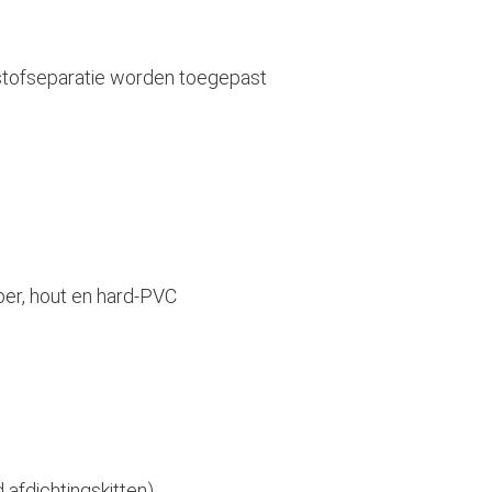
tstofseparatie worden toegepast
oper, hout en hard-PVC
afdichtingskitten)