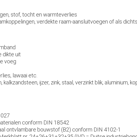
gen, stof, tocht en warmteverlies
aamkoppelingen, verdekte raam-aansluitvoegen of als dich
uimband
 dikte uit
te voeg
ies, lawaai etc.
alkzandsteen, ijzer, zink, staal, verzinkt blik, aluminium, k
1027
materialen conform DIN 18542
aal ontvlambare bouwstof (B2) conform DIN 4102-1
erkblatt nr. 24+26+31+32+35 (IVD = Duitse industriebond 