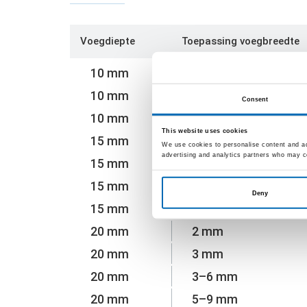
Voegdiepte
Toepassing voegbreedte
10 mm
2 mm
10 mm
3 mm
Consent
10 mm
3–6 mm
This website uses cookies
15 mm
2 mm
We use cookies to personalise content and ads
advertising and analytics partners who may co
15 mm
3 mm
15 mm
3–6 mm
Deny
15 mm
5–9 mm
20 mm
2 mm
20 mm
3 mm
20 mm
3–6 mm
20 mm
5–9 mm