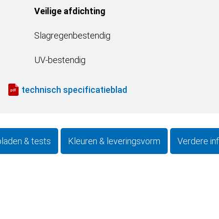
Veilige afdichting
Slagregenbestendig
UV-bestendig
technisch specificatieblad
bladen & tests
Kleuren & leveringsvorm
Verdere in