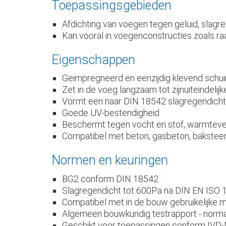
Toepassingsgebieden
Afdichting van voegen tegen geluid, slagre
Kan vooral in voegenconstructies zoals r
Eigenschappen
Geimpregneerd en eenzijdig klevend sch
Zet in de voeg langzaam tot zijnuiteindelijke
Vormt een naar DIN 18542 slagregendich
Goede UV-bestendigheid
Beschermt tegen vocht en stof, warmteverl
Compatibel met beton, gasbeton, baksteen, k
Normen en keuringen
BG2 conform DIN 18542
Slagregendicht tot 600Pa na DIN EN ISO 
Compatibel met in de bouw gebruikelijke 
Algemeen bouwkundig testrapport - norm
Geschikt voor toepassingen conform IVD-M