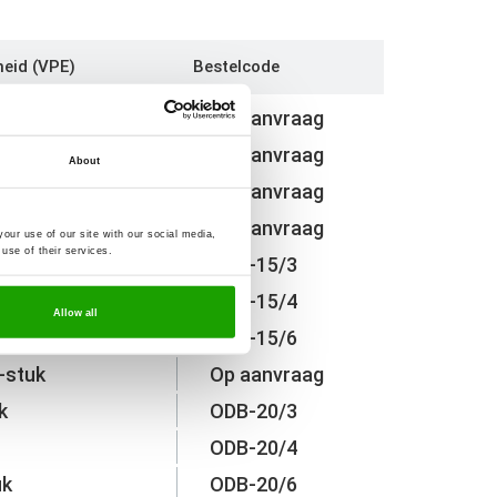
eid (VPE)
Bestelcode
-stuk
Op aanvraag
stuk
Op aanvraag
About
uk
Op aanvraag
-stuk
Op aanvraag
our use of our site with our social media,
use of their services.
k
ODB-15/3
ODB-15/4
Allow all
uk
ODB-15/6
-stuk
Op aanvraag
k
ODB-20/3
ODB-20/4
uk
ODB-20/6