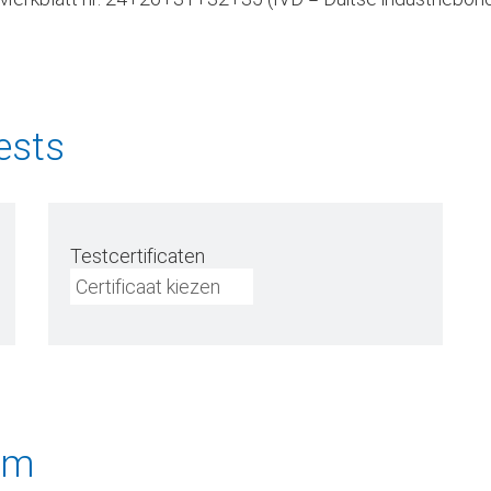
ests
Testcertificaten
Certificaat kiezen
rm