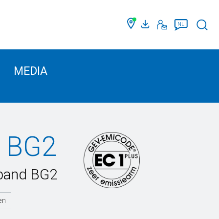
Such
NL
MEDIA
e BG2
eband BG2
en