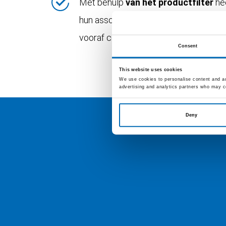
Met behulp
van het productfilter
hee
hun assortiment hebben. Omdat we de 
vooraf contact op te nemen met de d
Consent
This website uses cookies
We use cookies to personalise content and ads
advertising and analytics partners who may co
Deny