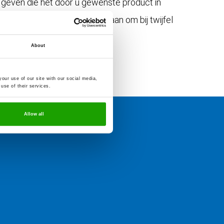
 geven die het door u gewenste product in
en garanderen, raden we u aan om bij twijfel
About
our use of our site with our social media,
use of their services.
Allow all