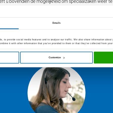
ft u bovendien de mogelijkheid om speciaalzaken weer te
actuele beschikbaarheid van de producten echter niet kunn
ealer via de aangetoonde contactgegevens.
Details
, to provide social media features and to analyse our traffic. We also share information about y
mbine it with other information that you’ve provided to them or that they’ve collected from your 
Customize