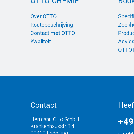
OTTO-CHEMIE
Bou
Over OTTO
Specif
Routebeschrijving
Zoekh
Contact met OTTO
Product
Kwaliteit
Advies
OTTO 
Contact
Heef
Hermann Otto GmbH
+49
Krankenhausstr. 14
83413 Fridolfing