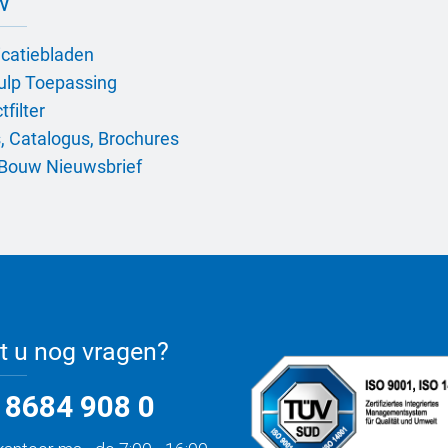
w
icatiebladen
ulp Toepassing
filter
, Catalogus, Brochures
Bouw Nieuwsbrief
t u nog vragen?
 8684 908 0