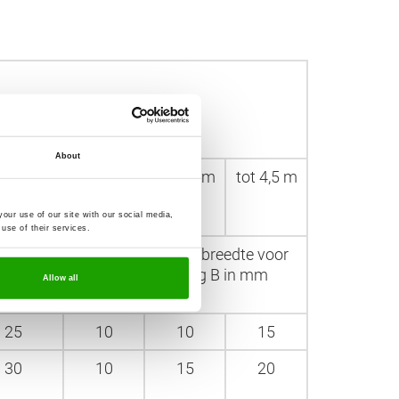
About
t 4,5 m
tot 2,5 m
tot 3,5 m
tot 4,5 m
our use of our site with our social media,
use of their services.
Minimale voegenbreedte voor
B in mm
binnenaanslag B in mm
Allow all
25
10
10
15
30
10
15
20