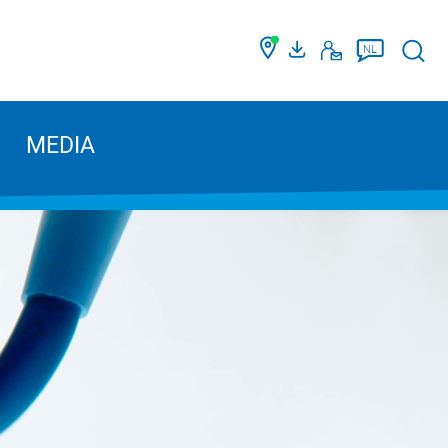
Such
NL
MEDIA