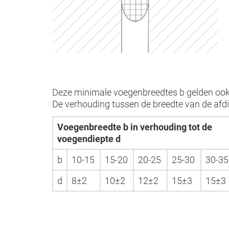
Deze minimale voegenbreedtes b gelden ook 
De verhouding tussen de breedte van de afdic
Voegenbreedte b in verhouding tot de
voegendiepte d
b
10-15
15-20
20-25
25-30
30-35
d
8±2
10±2
12±2
15±3
15±3