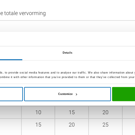
ne totale vervorming
Lengte van de elementen
Details
tot 1,5 m
tot 2,5 m
tot 3,5 m
to
, to provide social media features and to analyse our traffic. We also share information about y
mbine it with other information that you’ve provided to them or that they’ve collected from your 
Minimale voegenbreedte voor doffe aanslag 
Customize
10
15
20
15
20
25