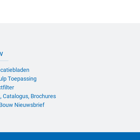
w
icatiebladen
ulp Toepassing
filter
, Catalogus, Brochures
Bouw Nieuwsbrief