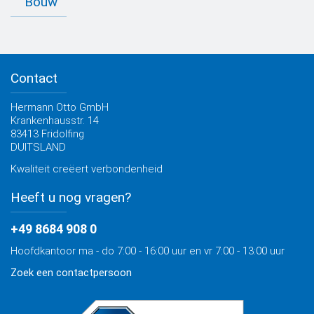
Bouw
Routebeschrijving
Contact met OTTO
Specificatiebladen
Kwaliteit
Zoekhulp Toepassing
Productfilter
Contact
Advies, Catalogus, Brochures
OTTO Bouw Nieuwsbrief
Hermann Otto GmbH
Krankenhausstr. 14
83413 Fridolfing
DUITSLAND
Kwaliteit creëert verbondenheid
Heeft u nog vragen?
+49 8684 908 0
Hoofdkantoor ma - do 7:00 - 16:00 uur en vr 7:00 - 13:00 uur
Zoek een contactpersoon