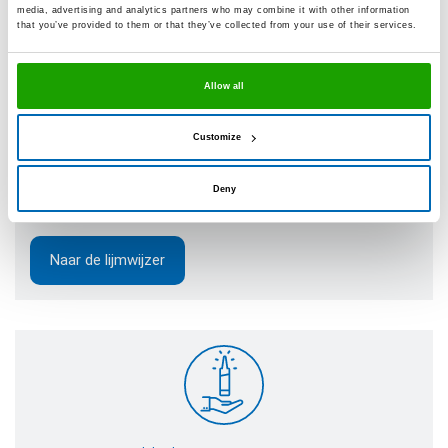
media, advertising and analytics partners who may combine it with other information
De OTTO-lijmwijzer
that you’ve provided to them or that they’ve collected from your use of their services.
Wij hebben onze lijmwijzer speciaal ontwikkeld om de
keuze van lijm zo eenvoudig mogelijk te maken:
Allow all
Selecteer substraten
Customize
Kies type hechting
Deny
Toon de geschikte lijm voor uw toepassing
Naar de lijmwijzer