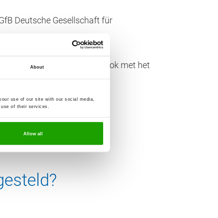
fB Deutsche Gesellschaft für
 + 1”. Alle functies kunnen ook met het
About
our use of our site with our social media,
use of their services.
Allow all
gesteld?