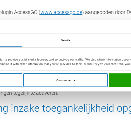
plugin AccessGO (
www.accessgo.de
) aangeboden door DG
passen aan individuele beperkingen of voorkeuren.
a het AccessGO-symbool of via de toetsencombinatie “ALT
Details
e volgende aspecten aan te passen:
, to provide social media features and to analyse our traffic. We also share information about y
mbine it with other information that you’ve provided to them or that they’ve collected from your 
Customize
ngen tegelijk te activeren.
ng inzake toegankelijkheid op