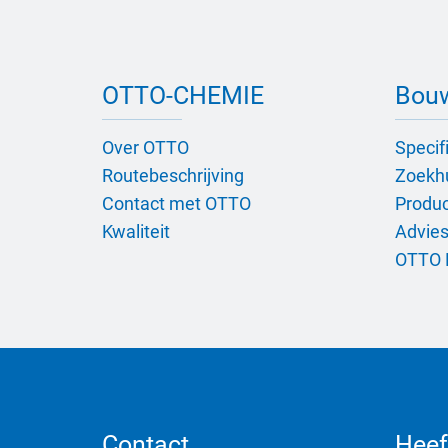
OTTO-CHEMIE
Bou
Over OTTO
Specif
Routebeschrijving
Zoekh
Contact met OTTO
Product
Kwaliteit
Advies
OTTO 
Contact
Heef