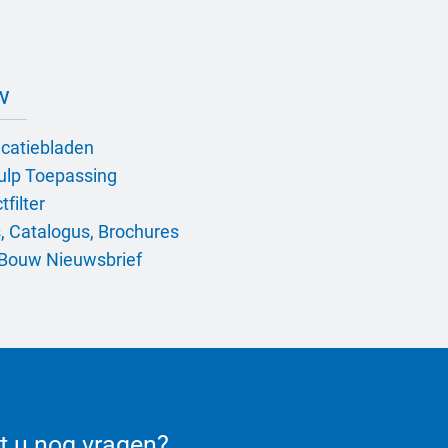
w
icatiebladen
ulp Toepassing
filter
, Catalogus, Brochures
Bouw Nieuwsbrief
t u nog vragen?