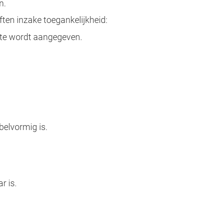
n.
ften inzake toegankelijkheid:
otte wordt aangegeven.
belvormig is.
r is.