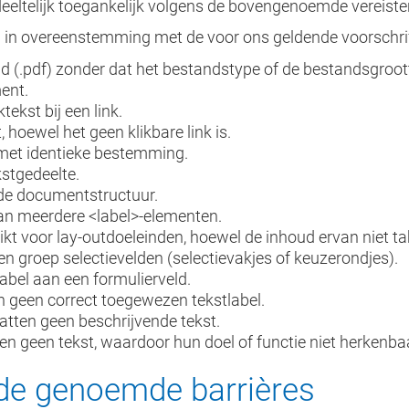
deeltelijk toegankelijk volgens de bovengenoemde vereiste
dig in overeenstemming met de voor ons geldende voorschri
tand (.pdf) zonder dat het bestandstype of de bestandsgro
ment.
tekst bij een link.
, hoewel het geen klikbare link is.
 met identieke bestemming.
ekstgedeelte.
 de documentstructuur.
aan meerdere <label>-elementen.
uikt voor lay-outdoeleinden, hoewel de inhoud ervan niet ta
en groep selectievelden (selectievakjes of keuzerondjes).
label aan een formulierveld.
 geen correct toegewezen tekstlabel.
atten geen beschrijvende tekst.
ten geen tekst, waardoor hun doel of functie niet herkenbaa
de genoemde barrières