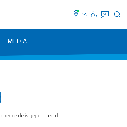
Such
NL
MEDIA
d
chemie.de is gepubliceerd.