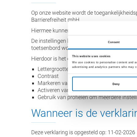
Op onze website wordt de toegankelijkheids
Barrierefreiheit mbH.
Hiermee kunnen gebruikers onze website aan
De instellingen kunnen worden opgeroepen vi
Consent
toetsenbord worden bediend.
This website uses cookies
Hierdoor is het onder andere mogelijk om d
We use cookies to personalise content and ads
advertising and analytics partners who may co
Lettergrootte
Contrast
Markeren van links
Deny
Activeren van een schermlezer
Gebruik van profielen om meerdere instelli
Wanneer is de verklari
Deze verklaring is opgesteld op: 11-02-2026