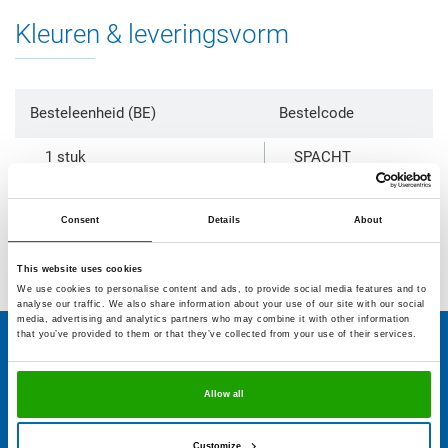
Kleuren & leveringsvorm
Besteleenheid (BE)
Bestelcode
1 stuk
SPACHT
Producten, verpakkingen en/of verf, die voorzien zijn
Consent
Details
About
van een bestelcode, zijn in algemene hoeveelheden
op voorraad verkrijgbaar.
This website uses cookies
We use cookies to personalise content and ads, to provide social media features and to
analyse our traffic. We also share information about your use of our site with our social
media, advertising and analytics partners who may combine it with other information
that you’ve provided to them or that they’ve collected from your use of their services.
Allow all
Customize