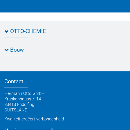
OTTO-CHEMIE
Over OTTO
Bouw
Routebeschrijving
Contact met OTTO
Specificatiebladen
Kwaliteit
Zoekhulp Toepassing
Productfilter
Contact
Advies, Catalogus, Brochures
OTTO Bouw Nieuwsbrief
Hermann Otto GmbH
Krankenhausstr. 14
83413 Fridolfing
DUITSLAND
Kwaliteit creëert verbondenheid