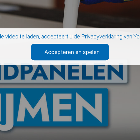
e video te laden, accepteert u de
Privacyverklaring
van Yo
Accepteren en spelen