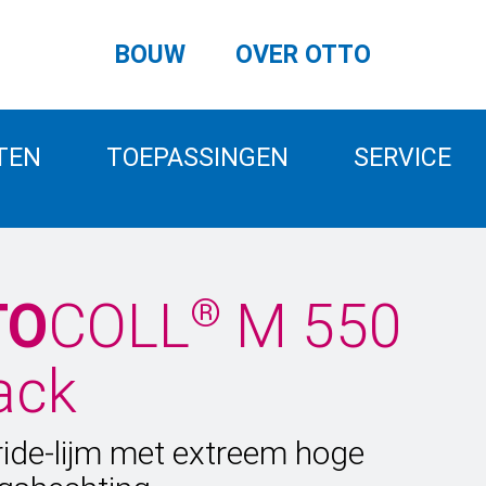
BOUW
OVER OTTO
TEN
TOEPASSINGEN
SERVICE
®
TO
COLL
M 550
ack
ide-lijm met extreem hoge