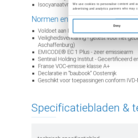
Isocyanaatvrij
We use cookies to personalise content and ads
advertising and analytics partners who may co
Normen en keuringen
Deny
Voldoet aan Brandclassificatie van bouw
Veiligheidsverklaring - getest voor het g
Aschaffenburg)
EMICODE® EC 1 Plus - zeer emissiearm
Sentinal Holding Institut - Gecertificee
Franse VOC-emissie klasse A+
Declaratie in "baubook" Oostenrijk
Geschikt voor toepassingen conform IVD-Me
Specificatiebladen & t