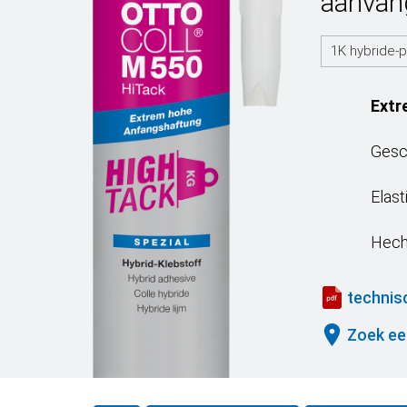
aanvan
1K hybride-
Extr
Gesc
Elast
Hech
technis
Zoek ee