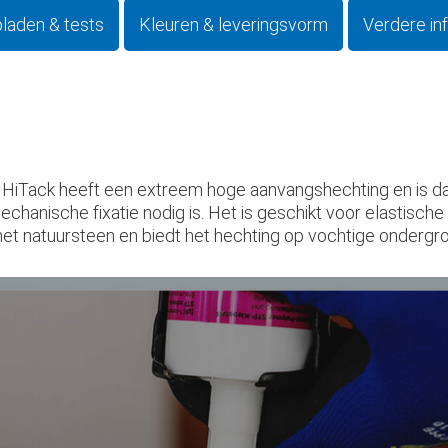
bladen & tests
Kleuren & leveringsvorm
Verdere in
iTack heeft een extreem hoge aanvangshechting en is da
ische fixatie nodig is. Het is geschikt voor elastische v
 natuursteen en biedt het hechting op vochtige ondergr