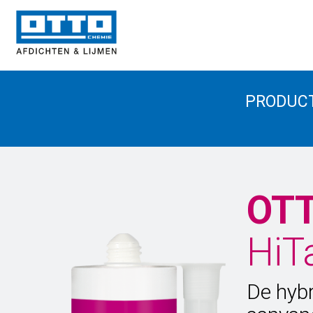
PRODUC
OT
HiT
De hybr