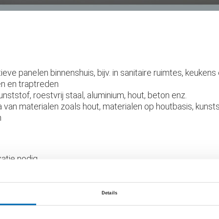
eve panelen binnenshuis, bijv. in sanitaire ruimtes, keuken
ten en traptreden
nststof, roestvrij staal, aluminium, hout, beton enz.
 van materialen zoals hout, materialen op houtbasis, kuns
n
atie nodig
een vervetting van natuursteen
Details
assingsaanwijzing in het technische gegevensblad in acht