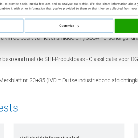
, to provide social media features and to analyse our traffic. We also share information about y
mbine it with other information that you’ve provided to them or that they’ve collected from your 
Customize
producten en bouwdelen EN 13501: Klasse E
ebruik in de buurt van levensmiddelen (ISEGA Forschungs- 
rd en bekroond met de SHI-Produktpass - Classificatie vo
rkblatt nr. 30+35 (IVD = Duitse industriebond afdichtingki
ests