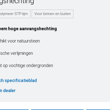
gshechting
polymeer STP-lijm
Voor binnen en buiten
eem hoge aanvangshechting
hikt voor natuursteen
ische verlijmingen
t op vochtige ondergronden
ch specificatieblad
n dealer