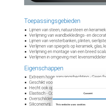
Toepassingsgebieden
Lijmen van steen, natuursteen en keramiek
Verlijming van wandbekledings- en decorati
Lijmen van vensterbanken, plinten, sierlijs
Verlijmen van spiegels op keramiek, glas, ku
Verlijming en montage van een breed scala
Verlijmen in omgeving met levensmiddele
Eigenschappen
Extreem hoge aanvangshechting - Geen fix
Geschikt voor natuursteen - Veroorzaakt g
Hecht ook op vochtige ondergronden
Elastisch - Compenseert bewegingen
Consent
Overschilderbaar / Lakbaar - neem de toep
Siliconenvrij
This website uses cookies