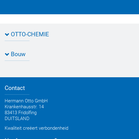
OTTO-CHEMIE
Over OTTO
Bouw
Routebeschrijving
Contact met OTTO
Specificatiebladen
Kwaliteit
Zoekhulp Toepassing
Productfilter
Contact
Advies, Catalogus, Brochures
OTTO Bouw Nieuwsbrief
Hermann Otto GmbH
Krankenhausstr. 14
83413 Fridolfing
DUITSLAND
Kwaliteit creëert verbondenheid