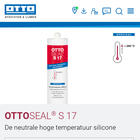
Suche
NL
®
OTTO
SEAL
S 17
De neutrale hoge temperatuur silicone