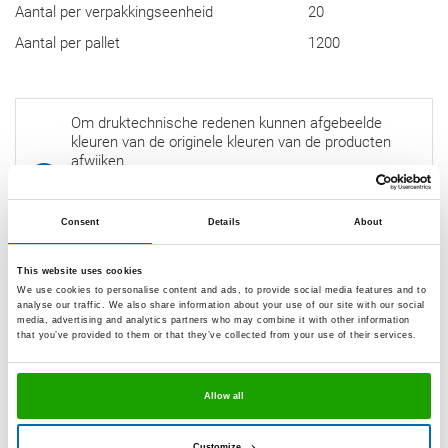
Aantal per verpakkingseenheid
20
Aantal per pallet
1200
Om druktechnische redenen kunnen afgebeelde
kleuren van de originele kleuren van de producten
afwijken.
Producten, verpakkingen en/of verf, die voorzien zijn
van een bestelcode, zijn in algemene hoeveelheden
Consent
Details
About
op voorraad verkrijgbaar.
This website uses cookies
Verbruikscalculator
We use cookies to personalise content and ads, to provide social media features and to
analyse our traffic. We also share information about your use of our site with our social
media, advertising and analytics partners who may combine it with other information
that you’ve provided to them or that they’ve collected from your use of their services.
Aanwijzing: De waarden zijn globaal vastgesteld en dienen als
aanknopingspunt bij rechthoekige voegen. De voegdiepte is
gemeten tot aan het achtervulprofiel. Afhankelijk van de
Allow all
verwerkingstechniek moet er rekening worden gehouden met
een extra verbruik van tot 25%.
Customize