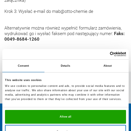
załącznika)
Krok 3: Wysłać e-mail do mab@otto-chemie.de
Alternatywnie można również wypełnić formularz zamówienia,
wydrukować go i wysłać faksem pod następujący numer:
Faks:
0049-8684-1260
Consent
Details
About
OTTO-CHEMIE
This website uses cookies
We use cookies to personalise content and ads, to provide social media features and to
analyse our traffic. We also share information about your use of our site with our social
Kontakt z OTTO
media, advertising and analytics partners who may combine it with other information
that you’ve provided to them or that they’ve collected from your use of their services.
Plan dojazdu
Kontakt
Allow all
Hermann Otto GmbH