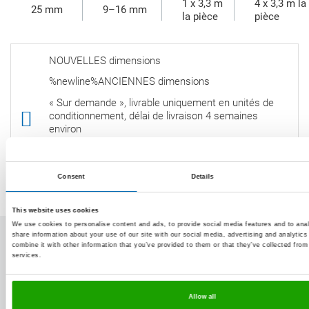
1 x 3,3 m
4 x 3,3 m la
25 mm
9–16 mm
la pièce
pièce
NOUVELLES dimensions
%newline%ANCIENNES dimensions
« Sur demande », livrable uniquement en unités de
conditionnement, délai de livraison 4 semaines
environ
Les produits, les récipients et/ou les peintures
pourvus d’un code de commande sont en stock
dans les quantités courantes.
Consent
Details
This website uses cookies
We use cookies to personalise content and ads, to provide social media features and to anal
share information about your use of our site with our social media, advertising and analyti
combine it with other information that you’ve provided to them or that they’ve collected from
Informations complémentaires
services.
Allow all