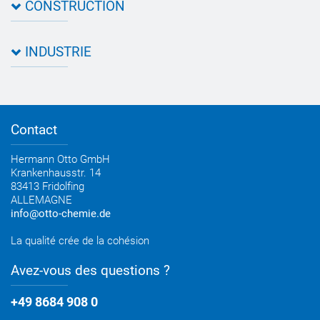
CONSTRUCTION
Comment nous trouver
Contact
Fiches de données & Certificats de contrôle
Qualité
INDUSTRIE
Assistant d’application
Filtre de produit
Fiches techniques relatives aux produits Novasil®
Guides, catalogues, brochures
Développement commercial
Newsletter construction OTTO
Conseil personnel
Contact
Newsletter industrie OTTO
Hermann Otto GmbH
Krankenhausstr. 14
83413 Fridolfing
ALLEMAGNE
info@otto-chemie.de
La qualité crée de la cohésion
Avez-vous des questions ?
+49 8684 908 0