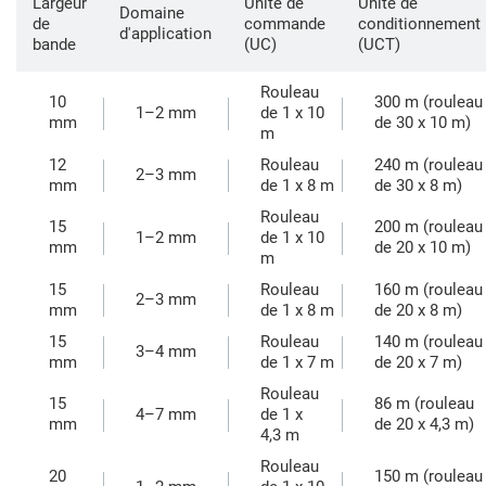
Largeur
Unité de
Unité de
Domaine
de
commande
conditionnement
d'application
bande
(UC)
(UCT)
Rouleau
10
300 m (rouleau
1–2 mm
de 1 x 10
mm
de 30 x 10 m)
m
12
Rouleau
240 m (rouleau
2–3 mm
mm
de 1 x 8 m
de 30 x 8 m)
Rouleau
15
200 m (rouleau
1–2 mm
de 1 x 10
mm
de 20 x 10 m)
m
15
Rouleau
160 m (rouleau
2–3 mm
mm
de 1 x 8 m
de 20 x 8 m)
15
Rouleau
140 m (rouleau
3–4 mm
mm
de 1 x 7 m
de 20 x 7 m)
Rouleau
15
86 m (rouleau
4–7 mm
de 1 x
mm
de 20 x 4,3 m)
4,3 m
Rouleau
20
150 m (rouleau