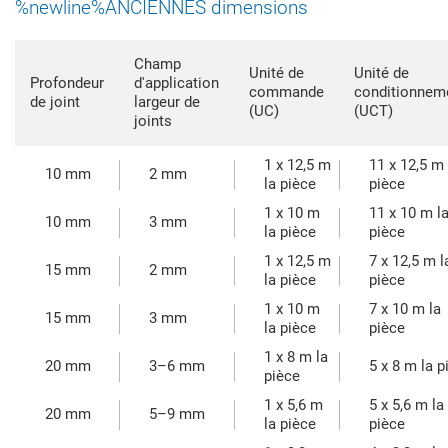
%newline%ANCIENNES dimensions
Champ
Unité de
Unité de
Profondeur
d'application
commande
conditionnem
de joint
largeur de
(UC)
(UCT)
joints
1 x 12,5 m
11 x 12,5 m 
10 mm
2 mm
la pièce
pièce
1 x 10 m
11 x 10 m l
10 mm
3 mm
la pièce
pièce
1 x 12,5 m
7 x 12,5 m l
15 mm
2 mm
la pièce
pièce
1 x 10 m
7 x 10 m la
15 mm
3 mm
la pièce
pièce
1 x 8 m la
20 mm
3–6 mm
5 x 8 m la p
pièce
1 x 5,6 m
5 x 5,6 m la
20 mm
5–9 mm
la pièce
pièce