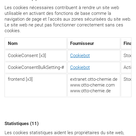
Les cookies nécessaires contribuent à rendre un site web
utilisable en activant des fonctions de base comme la
navigation de page et l'accès aux zones sécurisées du site web.
Le site web ne peut pas fonctionner correctement sans ces
cookies.
Nom
Fournisseur
Finali
CookieConsent [x3]
Cookiebot
Stocke
CookieConsentBulkSetting-#
Cookiebot
Active
frontend [x3]
extranet.otto-chemie.de
Stocke
www.otto-chemie.com
www.otto-chemie.de
Statistiques (11)
Les cookies statistiques aident les propriétaires du site web,