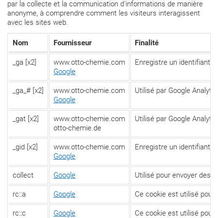
par la collecte et la communication d'informations de manière
anonyme, à comprendre comment les visiteurs interagissent
avec les sites web.
Nom
Fournisseur
Finalité
_ga [x2]
www.otto-chemie.com
Enregistre un identifiant u
Google
_ga_# [x2]
www.otto-chemie.com
Utilisé par Google Analytic
Google
_gat [x2]
www.otto-chemie.com
Utilisé par Google Analyti
otto-chemie.de
_gid [x2]
www.otto-chemie.com
Enregistre un identifiant u
Google
collect
Google
Utilisé pour envoyer des d
rc::a
Google
Ce cookie est utilisé pour 
rc::c
Google
Ce cookie est utilisé pour