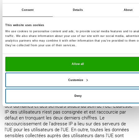
des données d'analyse à un terminal afin de reconnaître les
contenus que les utilisateurs ont consultés au cours d'une ou
Consent
Details
About
de plusieurs opérations d'utilisation, les termes de recherche
qu'ils ont utilisés, ce qu'ils ont consultés à nouveau ou s'ils ont
interagi avec notre offre en ligne. De même, le moment de
This website uses cookies
l'utilisation et sa durée, ainsi que les sources des utilisateurs qui
We use cookies to personalise content and ads, to provide social media features and to ana
renvoient à notre offre en ligne et les aspects techniques de
traffic. We also share information about your use of our site with our social media, advertis
leurs terminaux et navigateurs sont également enregistrés.
analytics partners who may combine it with other information that you’ve provided to them o
they’ve collected from your use of their services.
Cela a pour but de créer des profils pseudonymes d'utilisateurs
à l'aide d'informations provenant de l'utilisation de différents
appareils, et des cookies peuvent être utilisés à cet effet.
Analytics fournit des données de localisation géographique de
Allow all
niveau supérieur en collectant les métadonnées suivantes à
l'aide de la recherche IP : « ville » (et la latitude et la longitude
Customize
dérivées de la ville), « continent », « pays », « région », « sous-
continent$» (et les équivalents basés sur l'identifiant).
Afin de
garantir la protection des données des utilisateurs dans l'UE,
Deny
Google reçoit et traite toutes les données des utilisateurs via
des domaines et des serveurs situés au sein de l'UE. L'adresse
IP des utilisateurs n'est pas consignée et est raccourcie par
défaut en tronquant les deux derniers chiffres. Le
raccourcissement de l'adresse IP a lieu sur des serveurs de
l'UE pour les utilisateurs de l'UE.
En outre, toutes les données
sensibles collectées auprès des utilisateurs dans l'UE sont