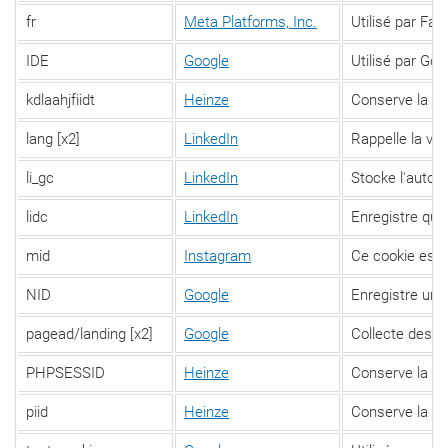
fr
Meta Platforms, Inc.
Utilisé par Fac
IDE
Google
Utilisé par Goo
kdlaahjfiidt
Heinze
Conserve la co
lang [x2]
LinkedIn
Rappelle la ver
li_gc
LinkedIn
Stocke l'autori
lidc
LinkedIn
Enregistre quel
mid
Instagram
Ce cookie est u
NID
Google
Enregistre un id
pagead/landing [x2]
Google
Collecte des d
PHPSESSID
Heinze
Conserve la co
piid
Heinze
Conserve la co