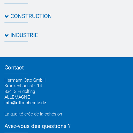
À Propos d'OTTO
CONSTRUCTION
Comment nous trouver
Contact
Fiches de données & Certificats de contrôle
Qualité
INDUSTRIE
Assistant d’application
Filtre de produit
Fiches techniques relatives aux produits Novasil®
Guides, catalogues, brochures
Développement commercial
Newsletter construction OTTO
Conseil personnel
Contact
Newsletter industrie OTTO
Hermann Otto GmbH
Krankenhausstr. 14
83413 Fridolfing
ALLEMAGNE
info@otto-chemie.de
La qualité crée de la cohésion
Avez-vous des questions ?