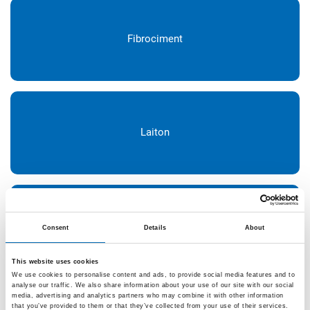
Fibrociment
Laiton
Matériau minéral
Consent
Details
About
This website uses cookies
We use cookies to personalise content and ads, to provide social media features and to
analyse our traffic. We also share information about your use of our site with our social
media, advertising and analytics partners who may combine it with other information
that you’ve provided to them or that they’ve collected from your use of their services.