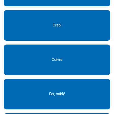
Crépi
Cuivre
Fer, sablé