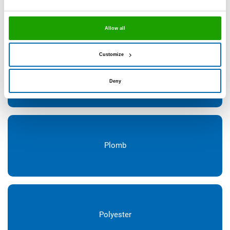
Panneaux résine mélamines
Allow all
Customize
Pierre naturelle/ marbre
Deny
Plomb
Polyester