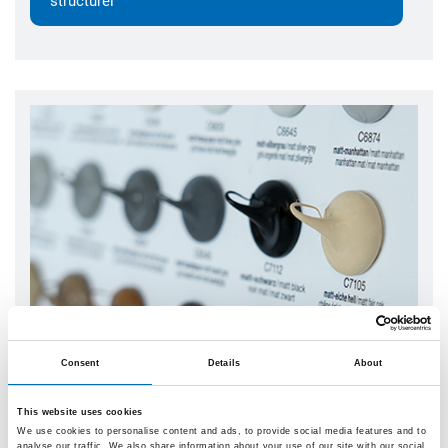
structurel
Consent
Details
About
Les couleurs mates offrent un visuel tout aussi
éclatant
This website uses cookies
Depuis de nombreuses années déjà, nous proposons
We use cookies to personalise content and ads, to provide social media features and to
analyse our traffic. We also share information about your use of our site with our social