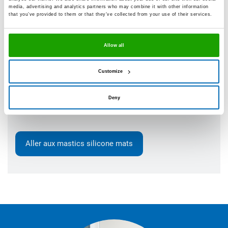
certains de nos silicones dans des teintes mates.
media, advertising and analytics partners who may combine it with other information
that you’ve provided to them or that they’ve collected from your use of their services.
Impression globale harmonieuse du visuel grâce aux
surfaces mates
Allow all
4 silicones de premier choix disponibles dans des
couleurs mates
Customize
Jusqu’à 31 couleurs mates par produit disponible en
Deny
stock
Aller aux mastics silicone mats