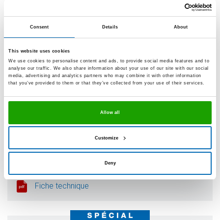
Très bonne isolation phonique et
thermique
Consent
Details
About
Usage universel
This website uses cookies
Fiche technique
We use cookies to personalise content and ads, to provide social media features and to
analyse our traffic. We also share information about your use of our site with our social
media, advertising and analytics partners who may combine it with other information
that you’ve provided to them or that they’ve collected from your use of their services.
OTTOPUR OP 950
La mousse flexible
Allow all
Très flexible
Customize
Mise en oeuvre jusqu’ à -10 °C
Excellente isolation phonique
Deny
Très bonne isolation thermique
Fiche technique