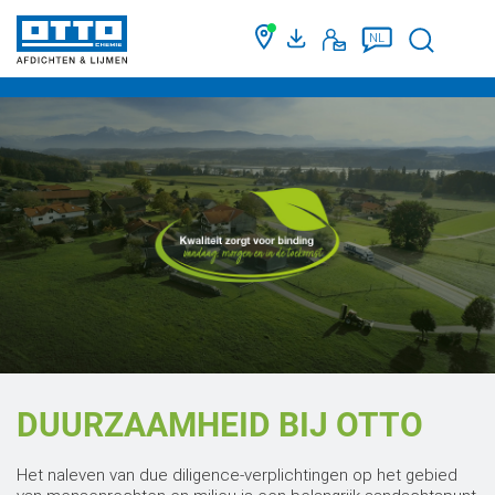
Suche
NL
DUURZAAMHEID BIJ OTTO
Het naleven van due diligence-verplichtingen op het gebied