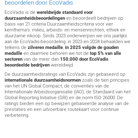
beoordelen door EcoVadis
EcoVadis is de
wereldwijde standaard voor
duurzaamheidsbeoordelingen
en beoordeelt bedrijven op
basis van 21 criteria Duurzaamheidscriteria voor vier
kernthema's: milieu, arbeids- en mensenrechten, ethiek en
duurzame inkoop. Sinds 2023 onderwerpen we ons jaarlijks
aan de EcoVadis-beoordeling: in 2023 en 2024 behaalden we
telkens de
zilveren medaille
,
in 2025 volgde de gouden
medaille
en daarmee behoren we tot de
top 5% van alle
sectoren
van de meer dan
150.000 door EcoVadis
beoordeelde bedrijven
wereldwijd.
De duurzaamheidsratings van EcoVadis zijn gebaseerd op
internationale duurzaamheidsnormen
zoals de tien principes
van het UN Global Compact, de conventies van de
Internationale Arbeidsorganisatie (IAO), de Standaard van het
Global Reporting Initiative (GRI) en de norm ISO 26000. De
ratings bieden een op bewijzen gebaseerde analyse van de
prestaties en een uitvoerbare routekaart voor continue
verbetering.