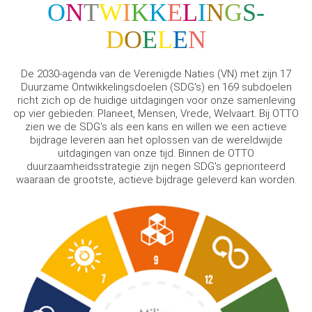
O
N
T
W
I
K
K
E
L
I
N
G
S-
D
O
E
L
E
N
De 2030-agenda van de Verenigde Naties (VN) met zijn 17
Duurzame Ontwikkelingsdoelen (SDG's) en 169 subdoelen
richt zich op de huidige uitdagingen voor onze samenleving
op vier gebieden: Planeet, Mensen, Vrede, Welvaart. Bij OTTO
zien we de SDG's als een kans en willen we een actieve
bijdrage leveren aan het oplossen van de wereldwijde
uitdagingen van onze tijd. Binnen de OTTO
duurzaamheidsstrategie zijn negen SDG's geprioriteerd
waaraan de grootste, actieve bijdrage geleverd kan worden.