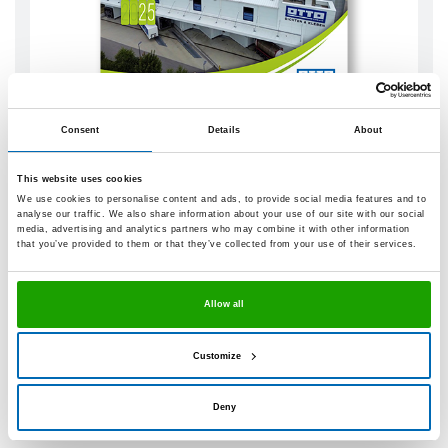
Consent
Details
About
Het OTTO duurzaamheidsverslag
This website uses cookies
Terwijl de EcoVadis beoordeling onze
We use cookies to personalise content and ads, to provide social media features and to
analyse our traffic. We also share information about your use of our site with our social
duurzaamheidsactiviteiten uitgebreid onderzoekt, geeft
media, advertising and analytics partners who may combine it with other information
ons duurzaamheidsverslag
een dieper inzicht in de
that you’ve provided to them or that they’ve collected from your use of their services.
concrete maatregelen en doelen die wij nastreven. Als
jaarlijkse statusupdate presenteren we OTTO's
belangrijkste prestaties op het gebied van duurzaamheid
Allow all
op een transparante, open en eerlijke manier.
Customize
Lees nu het OTTO duurzaamheidsverslag
Deny