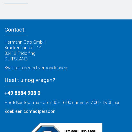
Contact met OTTO
Specificatiebladen
Kwaliteit
Zoekhulp Toepassing
Productfilter
Contact
Advies, Catalogus, Brochures
OTTO Bouw Nieuwsbrief
Hermann Otto GmbH
Krankenhausstr. 14
83413 Fridolfing
DUITSLAND
Kwaliteit creëert verbondenheid
Heeft u nog vragen?
+49 8684 908 0
Hoofdkantoor ma - do 7:00 - 16:00 uur en vr 7:00 - 13:00 uur
Zoek een contactpersoon